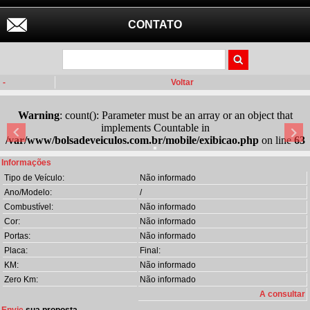
CONTATO
-
Voltar
Warning
: count(): Parameter must be an array or an object that
implements Countable in
/var/www/bolsadeveiculos.com.br/mobile/exibicao.php
on line
63
Informações
Tipo de Veículo:
Não informado
Ano/Modelo:
/
Combustível:
Não informado
Cor:
Não informado
Portas:
Não informado
Placa:
Final:
KM:
Não informado
Zero Km:
Não informado
A consultar