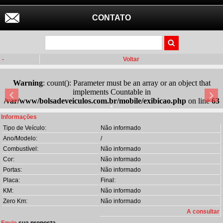
CONTATO
-
Voltar
Warning
: count(): Parameter must be an array or an object that
implements Countable in
/var/www/bolsadeveiculos.com.br/mobile/exibicao.php
on line
63
Informações
Tipo de Veículo:
Não informado
Ano/Modelo:
/
Combustível:
Não informado
Cor:
Não informado
Portas:
Não informado
Placa:
Final:
KM:
Não informado
Zero Km:
Não informado
A consultar