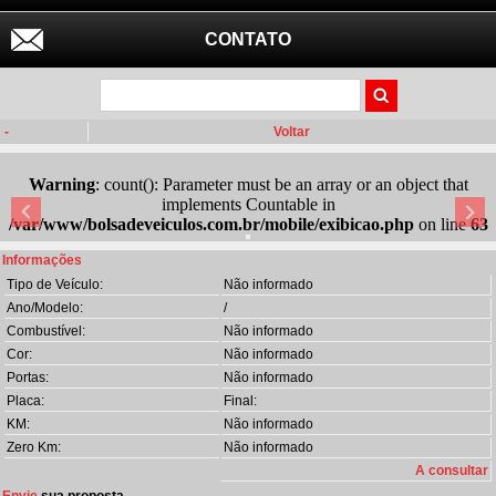
CONTATO
-
Voltar
Warning
: count(): Parameter must be an array or an object that
implements Countable in
/var/www/bolsadeveiculos.com.br/mobile/exibicao.php
on line
63
Informações
Tipo de Veículo:
Não informado
Ano/Modelo:
/
Combustível:
Não informado
Cor:
Não informado
Portas:
Não informado
Placa:
Final:
KM:
Não informado
Zero Km:
Não informado
A consultar