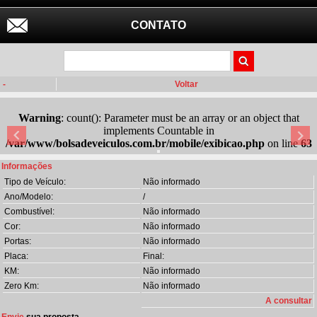
CONTATO
-
Voltar
Warning
: count(): Parameter must be an array or an object that
implements Countable in
/var/www/bolsadeveiculos.com.br/mobile/exibicao.php
on line
63
Informações
Tipo de Veículo:
Não informado
Ano/Modelo:
/
Combustível:
Não informado
Cor:
Não informado
Portas:
Não informado
Placa:
Final:
KM:
Não informado
Zero Km:
Não informado
A consultar