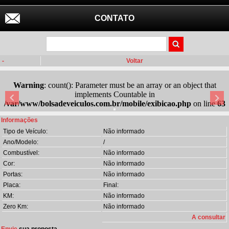
CONTATO
-
Voltar
Warning
: count(): Parameter must be an array or an object that
implements Countable in
/var/www/bolsadeveiculos.com.br/mobile/exibicao.php
on line
63
Informações
Tipo de Veículo:
Não informado
Ano/Modelo:
/
Combustível:
Não informado
Cor:
Não informado
Portas:
Não informado
Placa:
Final:
KM:
Não informado
Zero Km:
Não informado
A consultar