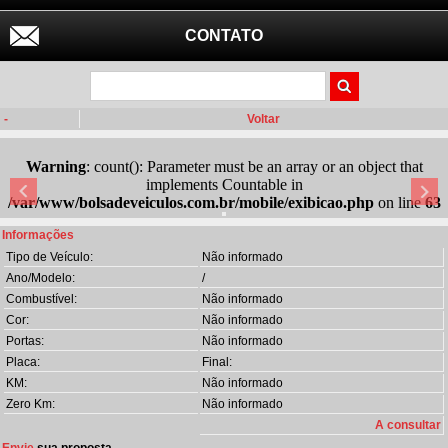
CONTATO
-
Voltar
Warning
: count(): Parameter must be an array or an object that
implements Countable in
/var/www/bolsadeveiculos.com.br/mobile/exibicao.php
on line
63
Informações
Tipo de Veículo:
Não informado
Ano/Modelo:
/
Combustível:
Não informado
Cor:
Não informado
Portas:
Não informado
Placa:
Final:
KM:
Não informado
Zero Km:
Não informado
A consultar