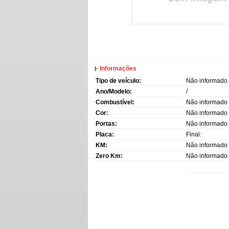
Informações
|-
Tipo de veículo:
Não informado
Ano/Modelo:
/
Combustível:
Não informado
Cor:
Não informado
Portas:
Não informado
Placa:
Final:
KM:
Não informado
Zero Km:
Não informado