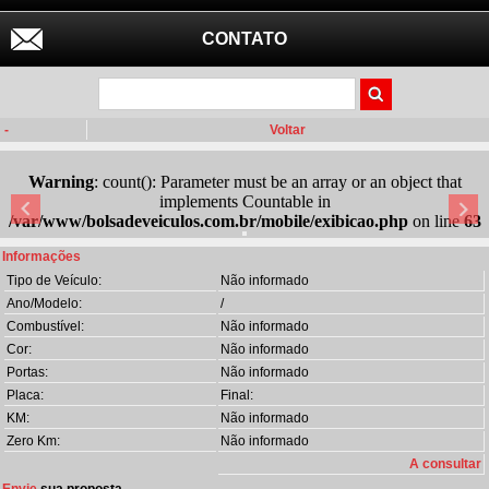
CONTATO
-
Voltar
Warning
: count(): Parameter must be an array or an object that
implements Countable in
/var/www/bolsadeveiculos.com.br/mobile/exibicao.php
on line
63
Informações
Tipo de Veículo:
Não informado
Ano/Modelo:
/
Combustível:
Não informado
Cor:
Não informado
Portas:
Não informado
Placa:
Final:
KM:
Não informado
Zero Km:
Não informado
A consultar