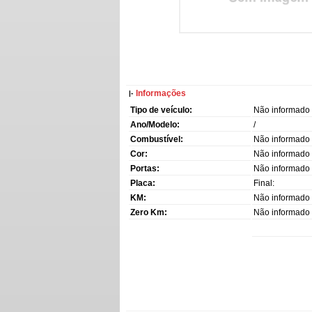
Informações
|-
Tipo de veículo:
Não informado
Ano/Modelo:
/
Combustível:
Não informado
Cor:
Não informado
Portas:
Não informado
Placa:
Final:
KM:
Não informado
Zero Km:
Não informado