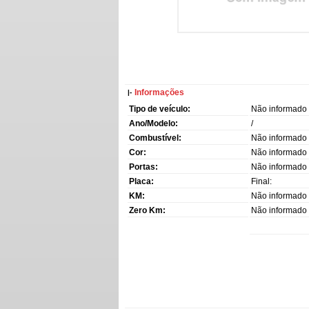
Informações
|-
Tipo de veículo:
Não informado
Ano/Modelo:
/
Combustível:
Não informado
Cor:
Não informado
Portas:
Não informado
Placa:
Final:
KM:
Não informado
Zero Km:
Não informado