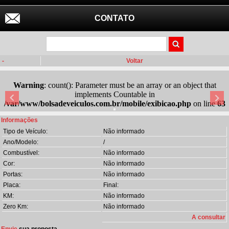
CONTATO
-
Voltar
Warning
: count(): Parameter must be an array or an object that
implements Countable in
/var/www/bolsadeveiculos.com.br/mobile/exibicao.php
on line
63
Informações
Tipo de Veículo:
Não informado
Ano/Modelo:
/
Combustível:
Não informado
Cor:
Não informado
Portas:
Não informado
Placa:
Final:
KM:
Não informado
Zero Km:
Não informado
A consultar