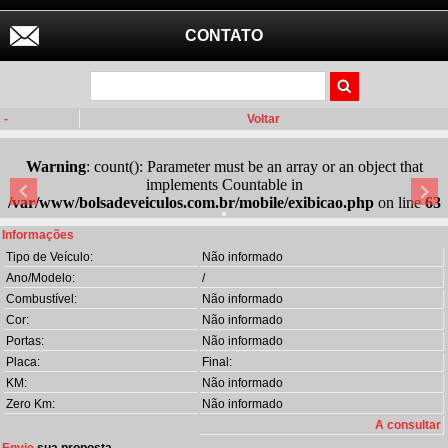
CONTATO
-
Voltar
Warning
: count(): Parameter must be an array or an object that
implements Countable in
/var/www/bolsadeveiculos.com.br/mobile/exibicao.php
on line
63
Informações
Tipo de Veículo:
Não informado
Ano/Modelo:
/
Combustível:
Não informado
Cor:
Não informado
Portas:
Não informado
Placa:
Final:
KM:
Não informado
Zero Km:
Não informado
A consultar