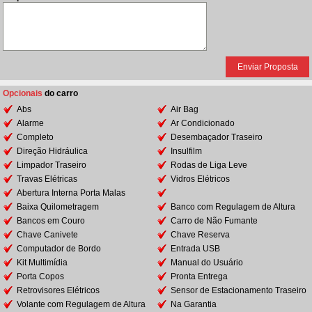
Opcionais
do carro
Abs
Air Bag
Alarme
Ar Condicionado
Completo
Desembaçador Traseiro
Direção Hidráulica
Insulfilm
Limpador Traseiro
Rodas de Liga Leve
Travas Elétricas
Vidros Elétricos
Abertura Interna Porta Malas
Baixa Quilometragem
Banco com Regulagem de Altura
Bancos em Couro
Carro de Não Fumante
Chave Canivete
Chave Reserva
Computador de Bordo
Entrada USB
Kit Multimídia
Manual do Usuário
Porta Copos
Pronta Entrega
Retrovisores Elétricos
Sensor de Estacionamento Traseiro
Volante com Regulagem de Altura
Na Garantia