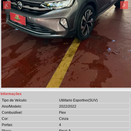
Informações
Tipo de Veículo:
Utilitario Esportivo(SUV)
Ano/Modelo:
2022/2022
Combustível:
Flex
Cor:
Cinza
Portas:
4