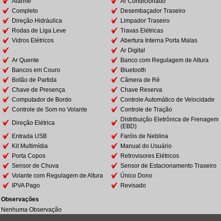
Alarme
Ar Condicionado
Completo
Desembaçador Traseiro
Direção Hidráulica
Limpador Traseiro
Rodas de Liga Leve
Travas Elétricas
Vidros Elétricos
Abertura Interna Porta Malas
Ar Digital
Ar Quente
Banco com Regulagem de Altura
Bancos em Couro
Bluetooth
Botão de Partida
Câmera de Ré
Chave de Presença
Chave Reserva
Computador de Bordo
Controle Automático de Velocidade
Controle de Som no Volante
Controle de Tração
Distribuição Eletrônica de Frenagem
Direção Elétrica
(EBD)
Entrada USB
Faróis de Neblina
Kit Multimídia
Manual do Usuário
Porta Copos
Retrovisores Elétricos
Sensor de Chuva
Sensor de Estacionamento Traseiro
Volante com Regulagem de Altura
Único Dono
IPVA Pago
Revisado
Observações
Nenhuma Observação