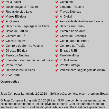
MP3 Player
Completo
Desembaçador Traseiro
Limpador Traseiro
Rodas de Liga Leve
Travas Elétricas
Vidros Elétricos
Ar Digital
Ar Quente
Assistente de Partida em Rampa
Banco com Regulagem de Altura
Bancos em Couro
Botão de Partida
Câmbio no Volante
Câmera de Ré
Chave de Presença
Chave Reserva
Computador de Bordo
Controle de Som no Volante
Controle de Tração
Direção Elétrica
Entrada USB
Faróis de Neblina
Farol de Milha
Freio de Estacionamento Eletrônico
Kit Multimídia
Porta Copos
Pronta Entrega
Retrovisores Elétricos
Volante com Regulagem de Altura
IPVA Pago
Observações
Jeep Compass Longitude 2.0 2018 – Sofisticação, conforto e som premium Beats!
O Jeep Compass Longitude 2.0 2018 é um SUV que combina design marcante,
excelente desempenho e um alto nível de conforto. Com acabamento refinado,
amplo espaço interno e ótima dirigibilidade, é a escolha ideal para quem busca